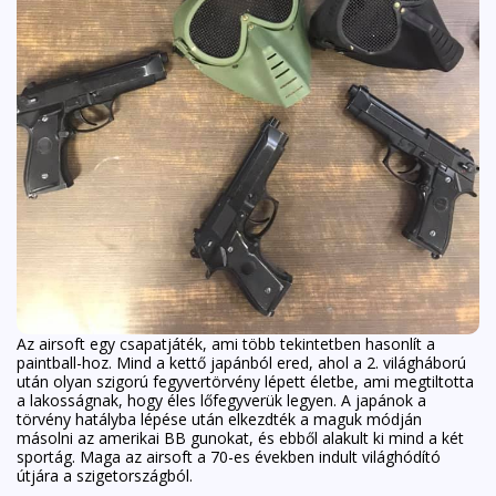
Az airsoft egy csapatjáték, ami több tekintetben hasonlít a
paintball-hoz. Mind a kettő japánból ered, ahol a 2. világháború
után olyan szigorú fegyvertörvény lépett életbe, ami megtiltotta
a lakosságnak, hogy éles lőfegyverük legyen. A japánok a
törvény hatályba lépése után elkezdték a maguk módján
másolni az amerikai BB gunokat, és ebből alakult ki mind a két
sportág. Maga az airsoft a 70-es években indult világhódító
útjára a szigetországból.