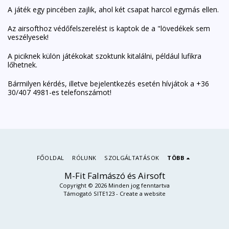
A játék egy pincében zajlik, ahol két csapat harcol egymás ellen.
Az airsofthoz védőfelszerelést is kaptok de a "lövedékek sem
veszélyesek!
A piciknek külön játékokat szoktunk kitalálni, például lufikra
lőhetnek.
Bármilyen kérdés, illetve bejelentkezés esetén hívjátok a +36
30/407 4981-es telefonszámot!
FŐOLDAL
RÓLUNK
SZOLGÁLTATÁSOK
TÖBB
M-Fit Falmászó és Airsoft
Copyright © 2026 Minden jog fenntartva
Támogató
SITE123
-
Create a website